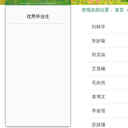
您现在的位置：
首页
优秀毕业生
刘林菲
朱妙璇
郭昊瑜
艾晨曦
毛依然
黄博文
李俊儒
苏婧珊