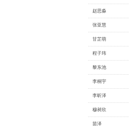
赵思淼
张亚慧
甘芷萌
程子玮
黎东池
李桐宇
李昕泽
穆昶欣
苗泽