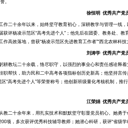
荣誉。
徐恒明 优秀共产党
工作二十余年以来，始终坚守教育初心，深耕教学与管理一线，
届获评杨凌示范区“高考先进个人”；他先后在团委、教务处、教
工作高效落地，曾获“杨凌示范区先进教育工作者”“西北农林科技
刘涛学 优秀共产党
躬耕教坛二十余载，恪尽职守，以强烈的事业心和责任感诠释着
挂职帮扶，助力民和二中高考各项指标创历史新高；他坚持言传
示范区“高考先进个人”等荣誉称号；他创新班级量化考核机制，
江荣娟 优秀共产党
从教二十余年来，用扎实技术和默默坚守彰显党员初心。她勇于创
200项，多次获评优秀科技辅导教师；她潜心科研，获评“省级学