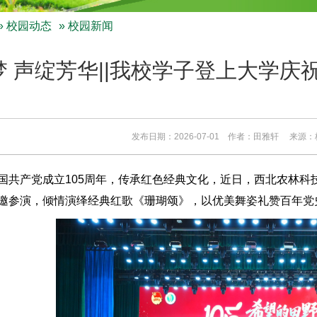
»
校园动态
» 校园新闻
 声绽芳华||我校学子登上大学庆
发布日期：2026-07-01 作者：田雅轩 来源
国共产党成立105周年，传承红色经典文化，近日，西北农林科
邀参演，倾情演绎经典红歌《珊瑚颂》，以优美舞姿礼赞百年党